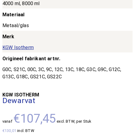
4000 ml, 8000 ml
Materiaal
Metaal/glas
Merk
KGW Isotherm
Origineel fabrikant artnr.
G0C, S21C, 00C, 3C, 9C, 12C, 13C, 18C, G3C, G9C, G12C,
G13C, G18C, GS21C, GS22C
KGW ISOTHERM
Dewarvat
€107,45
vanaf
excl. BTW
, per Stuk
€130,01
incl. BTW