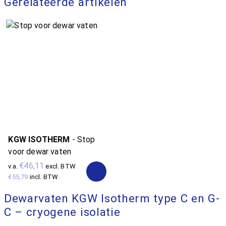
Gerelateerde artikelen
KGW ISOTHERM
-
Stop
voor dewar vaten
€46,11
v.a.
excl. BTW
€55,79
incl. BTW
Dewarvaten KGW Isotherm type C en G-
C – cryogene isolatie