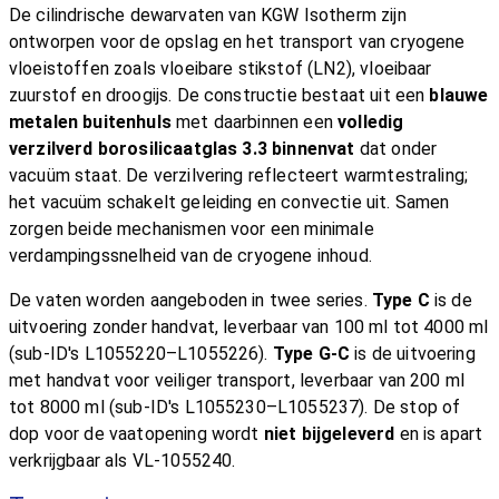
De cilindrische dewarvaten van KGW Isotherm zijn
ontworpen voor de opslag en het transport van cryogene
vloeistoffen zoals vloeibare stikstof (LN2), vloeibaar
zuurstof en droogijs. De constructie bestaat uit een
blauwe
metalen buitenhuls
met daarbinnen een
volledig
verzilverd borosilicaatglas 3.3 binnenvat
dat onder
vacuüm staat. De verzilvering reflecteert warmtestraling;
het vacuüm schakelt geleiding en convectie uit. Samen
zorgen beide mechanismen voor een minimale
verdampingssnelheid van de cryogene inhoud.
De vaten worden aangeboden in twee series.
Type C
is de
uitvoering zonder handvat, leverbaar van 100 ml tot 4000 ml
(sub-ID's L1055220–L1055226).
Type G-C
is de uitvoering
met handvat voor veiliger transport, leverbaar van 200 ml
tot 8000 ml (sub-ID's L1055230–L1055237). De stop of
dop voor de vaatopening wordt
niet bijgeleverd
en is apart
verkrijgbaar als VL-1055240.