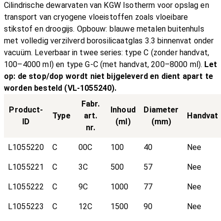
Cilindrische dewarvaten van KGW Isotherm voor opslag en
transport van cryogene vloeistoffen zoals vloeibare
stikstof en droogijs. Opbouw: blauwe metalen buitenhuls
met volledig verzilverd borosilicaatglas 3.3 binnenvat onder
vacuüm. Leverbaar in twee series: type C (zonder handvat,
100–4000 ml) en type G-C (met handvat, 200–8000 ml).
Let
op: de stop/dop wordt niet bijgeleverd en dient apart te
worden besteld (VL-1055240).
Fabr.
Product-
Inhoud
Diameter
Type
art.
Handvat
ID
(ml)
(mm)
nr.
L1055220
C
00C
100
40
Nee
L1055221
C
3C
500
57
Nee
L1055222
C
9C
1000
77
Nee
L1055223
C
12C
1500
90
Nee