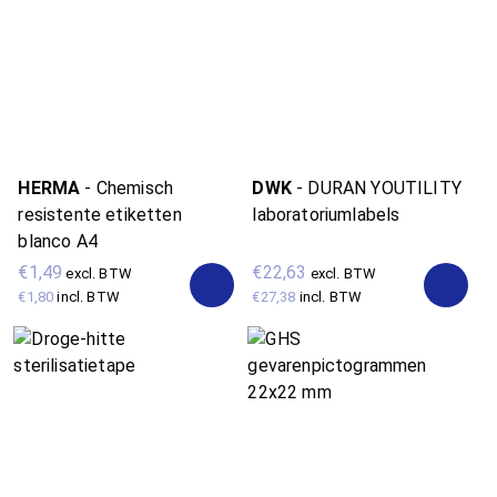
HERMA
-
Chemisch
DWK
-
DURAN YOUTILITY
resistente etiketten
laboratoriumlabels
blanco A4
€1,49
€22,63
excl. BTW
excl. BTW
€1,80
incl. BTW
€27,38
incl. BTW