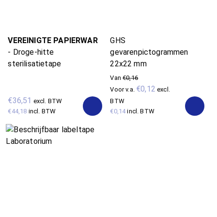
VEREINIGTE PAPIERWAR
GHS
-
Droge-hitte
gevarenpictogrammen
sterilisatietape
22x22 mm
Van
€0,16
€0,12
Voor
v.a.
excl.
€36,51
excl. BTW
BTW
€44,18
incl. BTW
€0,14
incl. BTW