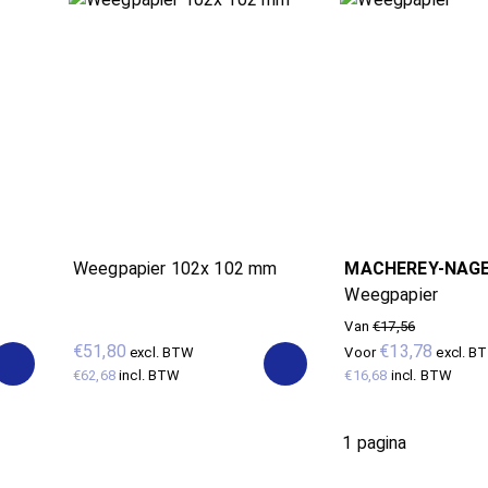
Weegpapier 102x 102 mm
MACHEREY-NAG
Weegpapier
Van
€17,56
€51,80
€13,78
excl. BTW
Voor
excl. B
€62,68
incl. BTW
€16,68
incl. BTW
1 pagina