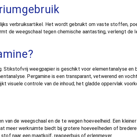
riumgebruik
lijks verbruiksartikel. Het wordt gebruikt om vaste stoffen, po
rmt de weegschaal tegen chemische aantasting, verlengt de l
gamine?
g. Stikstofvrij weegpapier is geschikt voor elementanalyse en
mentanalyse. Pergamine is een transparant, vetwerend en vocht
kt visuele controle van de inhoud; het gladde oppervlak voork
n van de weegschaal en de te wegen hoeveelheid. Een kleiner 
maat meer werkruimte biedt bij grotere hoeveelheden of brede
tof naar een maatkolf, reageerbuis of erlenmeyer.