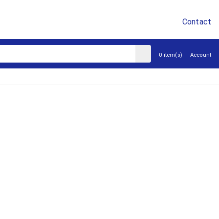
Contact
sluiten
0 item(s)
Account