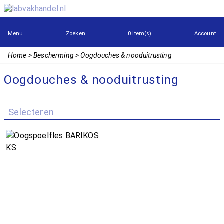
Menu
Zoeken
0 item(s)
Account
Home
Bescherming
Oogdouches & nooduitrusting
Oogdouches & nooduitrusting
Selecteren