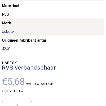
Materiaal
RVS
Merk
Usbeck
Origineel fabrikant artnr.
4240
USBECK
RVS verbandschaar
€5,68
excl. BTW
, per Stuk
€6,87
incl. BTW