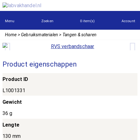
Menu
Zoeken
0 item(s)
Account
Home
Gebruiksmaterialen
Tangen & scharen
Product eigenschappen
Product ID
L1001331
Gewicht
36 g
Lengte
130 mm