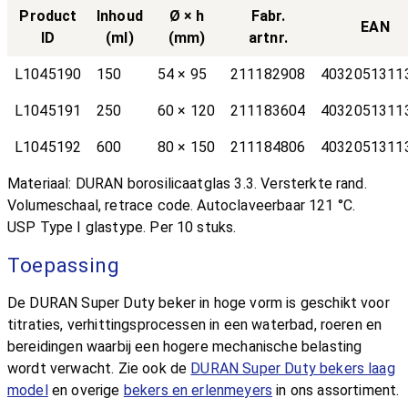
Product
Inhoud
Ø × h
Fabr.
EAN
ID
(ml)
(mm)
artnr.
L1045190
150
54 × 95
211182908
4032051311
L1045191
250
60 × 120
211183604
4032051311
L1045192
600
80 × 150
211184806
4032051311
Materiaal: DURAN borosilicaatglas 3.3. Versterkte rand.
Volumeschaal, retrace code. Autoclaveerbaar 121 °C.
USP Type I glastype. Per 10 stuks.
Toepassing
De DURAN Super Duty beker in hoge vorm is geschikt voor
titraties, verhittingsprocessen in een waterbad, roeren en
bereidingen waarbij een hogere mechanische belasting
wordt verwacht. Zie ook de
DURAN Super Duty bekers laag
model
en overige
bekers en erlenmeyers
in ons assortiment.