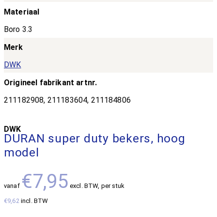
Materiaal
Boro 3.3
Merk
DWK
Origineel fabrikant artnr.
211182908, 211183604, 211184806
DWK
DURAN super duty bekers, hoog
model
€7,95
vanaf
excl. BTW
, per stuk
€9,62
incl. BTW