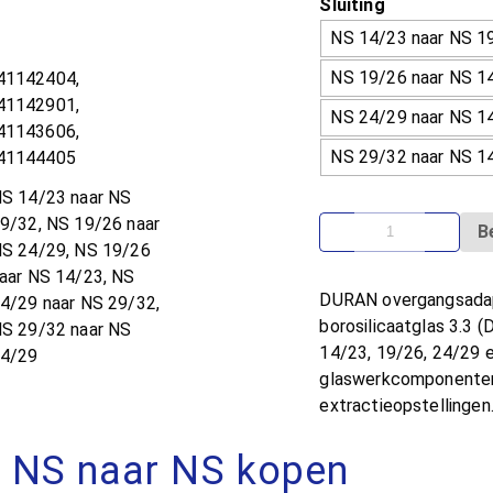
Sluiting
NS 14/23 naar NS 1
NS 19/26 naar NS 1
41142404,
41142901,
NS 24/29 naar NS 1
41143606,
NS 29/32 naar NS 1
241144405
NS 14/23 naar NS
9/32, NS 19/26 naar
B
NS 24/29, NS 19/26
aar NS 14/23, NS
DURAN overgangsadapt
4/29 naar NS 29/32,
borosilicaatglas 3.3 
NS 29/32 naar NS
14/23, 19/26, 24/29 
24/29
glaswerkcomponenten m
extractieopstellingen
 NS naar NS kopen