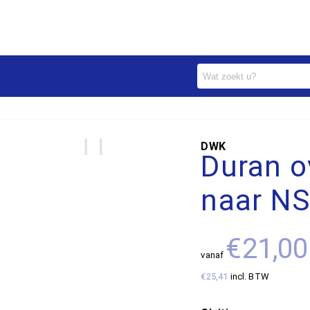
DWK
Duran o
naar N
€21,00
vanaf
€25,41
incl. BTW