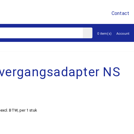
Contact
sluiten
0 item(s)
Account
vergangsadapter NS
S
excl. BTW
, per 1 stuk