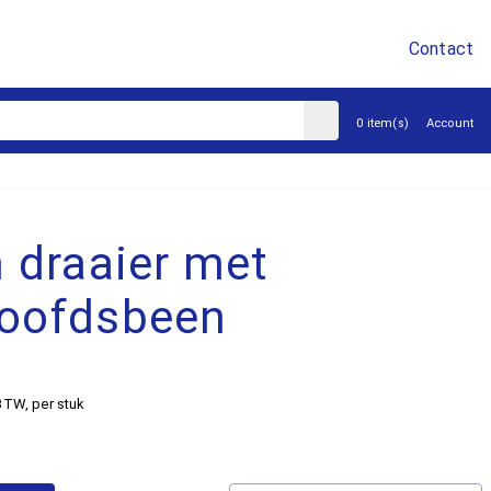
Contact
sluiten
0 item(s)
Account
n draaier met
hoofdsbeen
 BTW
, per stuk