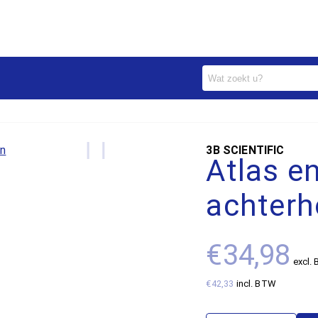
3B SCIENTIFIC
Atlas e
achter
€34,98
excl.
€42,33
incl. BTW