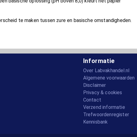
en basische oplossing (pH boven 8,0) kleurt het papier
rscheid te maken tussen zure en basische omstandigheden.
Informatie
Over Labvakhandel.nl
Algemene voorwaarden
Disclaimer
Privacy & cookies
Contact
Verzend informatie
Trefwoordenregister
Kennisbank