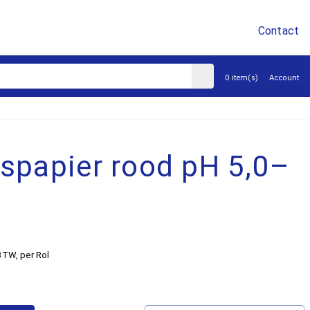
Contact
sluiten
0 item(s)
Account
papier rood pH 5,0–
 BTW
, per Rol