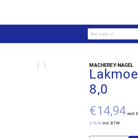
MACHEREY-NAGEL
Lakmoes
8,0
€14,94
excl.
€18,08
incl. BTW