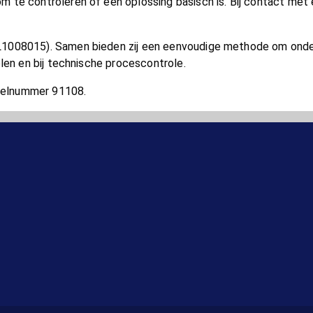
te controleren of een oplossing basisch is. Bij contact met e
L1008015). Samen bieden zij een eenvoudige methode om onde
len en bij technische procescontrole.
ikelnummer 91108.