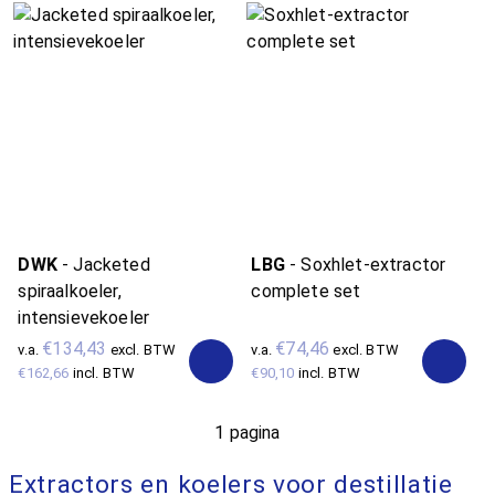
DWK
-
Jacketed
LBG
-
Soxhlet-extractor
spiraalkoeler,
complete set
intensievekoeler
€134,43
€74,46
v.a.
excl. BTW
v.a.
excl. BTW
€162,66
incl. BTW
€90,10
incl. BTW
1 pagina
Extractors en koelers voor destillatie