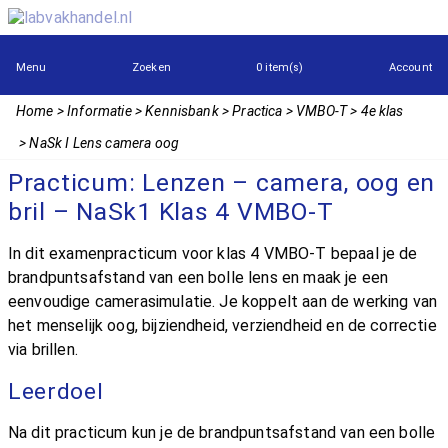
Menu
Zoeken
0 item(s)
Account
Home
Informatie
Kennisbank
Practica
VMBO-T
4e klas
NaSk I Lens camera oog
Practicum: Lenzen – camera, oog en
bril – NaSk1 Klas 4 VMBO-T
In dit examenpracticum voor klas 4 VMBO-T bepaal je de
brandpuntsafstand van een bolle lens en maak je een
eenvoudige camerasimulatie. Je koppelt aan de werking van
het menselijk oog, bijziendheid, verziendheid en de correctie
via brillen.
Leerdoel
Na dit practicum kun je de brandpuntsafstand van een bolle