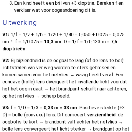
Een kind heeft een bril van +3 dioptrie. Bereken f en
verklaar wat voor oogaandoening dit is.
Uitwerking
V1:
1/f = 1/v + 1/b = 1/20 + 1/40 = 0,050 + 0,025 = 0,075
cm⁻¹. f = 1/0,075 =
13,3 cm
. D = 1/f = 1/0,133 m =
7,5
dioptrieën
.
V2:
Bij bijziendheid is de oogbal te lang (of de lens te bol):
lichtstralen van ver weg worden te sterk gebroken en
komen samen vóór het netvlies → wazig beeld veraf. Een
concave (holle) lens divergeert het invallende licht voordat
het het oog in gaat → het brandpunt schuift naar achteren,
op het netvlies → scherp beeld.
V3:
f = 1/D = 1/3 =
0,33 m = 33 cm
. Positieve sterkte (+3
D) = bolle (convexe) lens. Dit corriceert
verziendheid
: de
oogbol is te kort → brandpunt valt achter het netvlies →
bolle lens convergeert het licht sterker → brandpunt op het