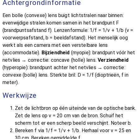
Achtergrondinformatie
Een bolle (convexe) lens buigt lichtstralen naar binnen:
evenwijdige stralen komen samen in het brandpunt F
(brandpuntsafstand f). Lenzenformule: 1/f = 1/v + 1/b (v =
voorwerpsafstand, b = beeldafstand). Het menselijk oog
werkt als een camera met een verstelbare lens
(accommodatie).
Bijziendheid
(myopie): brandpunt vóór het
netvlies → correctie: concave (holle) lens.
Verziendheid
(hyperopie): brandpunt achter het netvlies → correctie:
convexe (bolle) lens. Sterkte bril: D = 1/f (dioptrieën, f in
meter).
Werkwijze
Zet de lichtbron op één uiteinde van de optische bank.
Zet de lens op v = 20 cm van de bron. Schuif het
scherm tot er een scherp beeld verschijnt. Noteer b.
Bereken f via 1/f = 1/v + 1/b. Herhaal voor v = 25 en
30 cm. Bereken gemiddelde f.