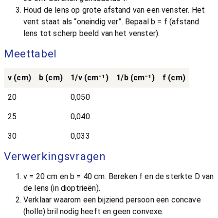
Houd de lens op grote afstand van een venster. Het
vent staat als “oneindig ver”. Bepaal b = f (afstand
lens tot scherp beeld van het venster).
Meettabel
v (cm)
b (cm)
1/v (cm⁻¹)
1/b (cm⁻¹)
f (cm)
20
0,050
25
0,040
30
0,033
Verwerkingsvragen
v = 20 cm en b = 40 cm. Bereken f en de sterkte D van
de lens (in dioptrieën).
Verklaar waarom een bijziend persoon een concave
(holle) bril nodig heeft en geen convexe.