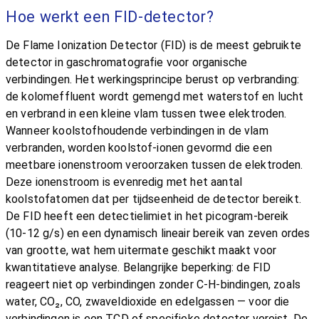
Hoe werkt een FID-detector?
De Flame Ionization Detector (FID) is de meest gebruikte
detector in gaschromatografie voor organische
verbindingen. Het werkingsprincipe berust op verbranding:
de kolomeffluent wordt gemengd met waterstof en lucht
en verbrand in een kleine vlam tussen twee elektroden.
Wanneer koolstofhoudende verbindingen in de vlam
verbranden, worden koolstof-ionen gevormd die een
meetbare ionenstroom veroorzaken tussen de elektroden.
Deze ionenstroom is evenredig met het aantal
koolstofatomen dat per tijdseenheid de detector bereikt.
De FID heeft een detectielimiet in het picogram-bereik
(10‑12 g/s) en een dynamisch lineair bereik van zeven ordes
van grootte, wat hem uitermate geschikt maakt voor
kwantitatieve analyse. Belangrijke beperking: de FID
reageert niet op verbindingen zonder C‑H-bindingen, zoals
water, CO₂, CO, zwaveldioxide en edelgassen — voor die
verbindingen is een TCD of specifieke detector vereist. De