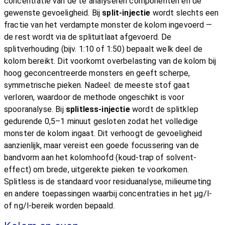
concentratie van de te analyseren componenten en de
gewenste gevoeligheid. Bij
split-injectie
wordt slechts een
fractie van het verdampte monster de kolom ingevoerd —
de rest wordt via de splituitlaat afgevoerd. De
splitverhouding (bijv. 1:10 of 1:50) bepaalt welk deel de
kolom bereikt. Dit voorkomt overbelasting van de kolom bij
hoog geconcentreerde monsters en geeft scherpe,
symmetrische pieken. Nadeel: de meeste stof gaat
verloren, waardoor de methode ongeschikt is voor
spooranalyse. Bij
splitless-injectie
wordt de splitklep
gedurende 0,5–1 minuut gesloten zodat het volledige
monster de kolom ingaat. Dit verhoogt de gevoeligheid
aanzienlijk, maar vereist een goede focussering van de
bandvorm aan het kolomhoofd (koud-trap of solvent-
effect) om brede, uitgerekte pieken te voorkomen.
Splitless is de standaard voor residuanalyse, milieumeting
en andere toepassingen waarbij concentraties in het µg/l-
of ng/l-bereik worden bepaald.