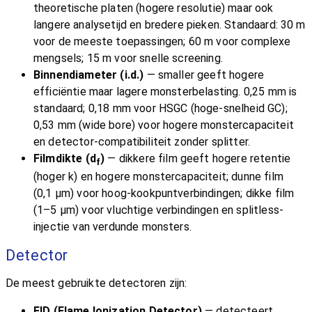
theoretische platen (hogere resolutie) maar ook
langere analysetijd en bredere pieken. Standaard: 30 m
voor de meeste toepassingen; 60 m voor complexe
mengsels; 15 m voor snelle screening.
Binnendiameter (i.d.)
— smaller geeft hogere
efficiëntie maar lagere monsterbelasting. 0,25 mm is
standaard; 0,18 mm voor HSGC (hoge-snelheid GC);
0,53 mm (wide bore) voor hogere monstercapaciteit
en detector-compatibiliteit zonder splitter.
Filmdikte (d
)
— dikkere film geeft hogere retentie
f
(hoger k) en hogere monstercapaciteit; dunne film
(0,1 μm) voor hoog-kookpuntverbindingen; dikke film
(1–5 μm) voor vluchtige verbindingen en splitless-
injectie van verdunde monsters.
Detector
De meest gebruikte detectoren zijn:
FID (Flame Ionization Detector)
— detecteert