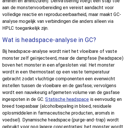
aminen en aminozuren). Derivatisering voegt een stap toe
aan de monstervoorbereiding en vereist aandacht voor
volledige reactie en reproduceerbaarheid, maar maakt GC-
analyse mogelijk van verbindingen die anders alleen via
HPLC toegankelijk zijn.
Wat is headspace-analyse in GC?
Bij headspace-analyse wordt niet het vloeibare of vaste
monster zelf geïnjecteerd, maar de dampfase (headspace)
boven het monster in een afgesloten vial. Het monster
wordt in een thermostaat op een vaste temperatuur
gebracht zodat vluchtige componenten een evenwicht
instellen tussen de vloeibare en de gasfase; vervolgens
wordt een nauwkeurig afgemeten volume van de gasfase
ingespoten in de GC.
Statische headspace
is eenvoudig en
breed toepasbaar (alcoholbepaling in bloed, residuele
oplosmiddelen in farmaceutische producten, aroma's in
voedsel). Dynamische headspace (purge-and-trap) wordt
gebruikt voor nog lagere concentraties: het monster wordt