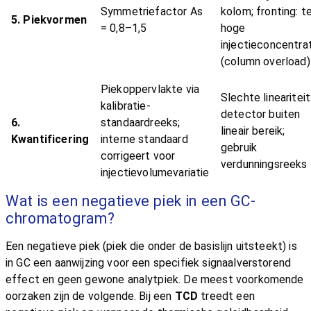
Symmetriefactor As
kolom; fronting: t
5. Piekvormen
= 0,8–1,5
hoge
injectieconcentra
(column overload)
Piekoppervlakte via
Slechte lineariteit
kalibratie-
detector buiten
6.
standaardreeks;
lineair bereik;
Kwantificering
interne standaard
gebruik
corrigeert voor
verdunningsreeks
injectievolumevariatie
Wat is een negatieve piek in een GC-
chromatogram?
Een negatieve piek (piek die onder de basislijn uitsteekt) is
in GC een aanwijzing voor een specifiek signaalverstorend
effect en geen gewone analytpiek. De meest voorkomende
oorzaken zijn de volgende. Bij een
TCD
treedt een