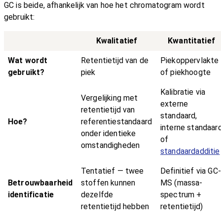
GC is beide, afhankelijk van hoe het chromatogram wordt
gebruikt:
Kwalitatief
Kwantitatief
Wat wordt
Retentietijd van de
Piekoppervlakte
gebruikt?
piek
of piekhoogte
Kalibratie via
Vergelijking met
externe
retentietijd van
standaard,
Hoe?
referentiestandaard
interne standaar
onder identieke
of
omstandigheden
standaardadditie
Tentatief — twee
Definitief via GC-
Betrouwbaarheid
stoffen kunnen
MS (massa-
identificatie
dezelfde
spectrum +
retentietijd hebben
retentietijd)