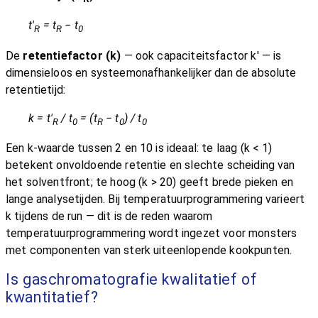
t'
= t
− t
R
R
0
De
retentiefactor (k)
— ook capaciteitsfactor k' — is
dimensieloos en systeemonafhankelijker dan de absolute
retentietijd:
k = t'
/ t
= (t
− t
) / t
R
0
R
0
0
Een k-waarde tussen 2 en 10 is ideaal: te laag (k < 1)
betekent onvoldoende retentie en slechte scheiding van
het solventfront; te hoog (k > 20) geeft brede pieken en
lange analysetijden. Bij temperatuurprogrammering varieert
k tijdens de run — dit is de reden waarom
temperatuurprogrammering wordt ingezet voor monsters
met componenten van sterk uiteenlopende kookpunten.
Is gaschromatografie kwalitatief of
kwantitatief?