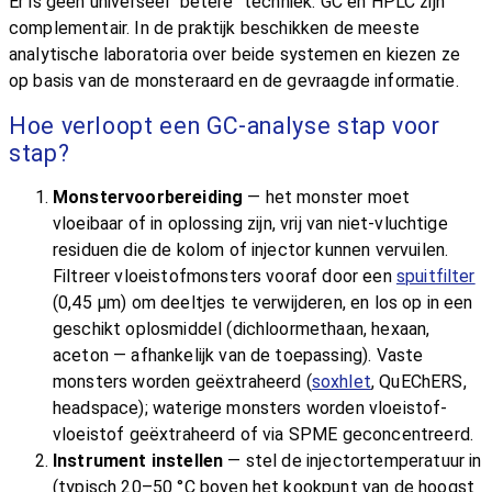
Er is geen universeel "betere" techniek: GC en HPLC zijn
complementair. In de praktijk beschikken de meeste
analytische laboratoria over beide systemen en kiezen ze
op basis van de monsteraard en de gevraagde informatie.
Hoe verloopt een GC-analyse stap voor
stap?
Monstervoorbereiding
— het monster moet
vloeibaar of in oplossing zijn, vrij van niet-vluchtige
residuen die de kolom of injector kunnen vervuilen.
Filtreer vloeistofmonsters vooraf door een
spuitfilter
(0,45 µm) om deeltjes te verwijderen, en los op in een
geschikt oplosmiddel (dichloormethaan, hexaan,
aceton — afhankelijk van de toepassing). Vaste
monsters worden geëxtraheerd (
soxhlet
, QuEChERS,
headspace); waterige monsters worden vloeistof-
vloeistof geëxtraheerd of via SPME geconcentreerd.
Instrument instellen
— stel de injectortemperatuur in
(typisch 20–50 °C boven het kookpunt van de hoogst