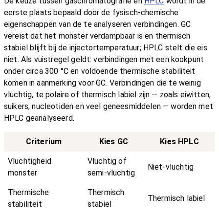
De keuze tussen gaschromatografie en
HPLC
wordt in de
eerste plaats bepaald door de fysisch-chemische
eigenschappen van de te analyseren verbindingen. GC
vereist dat het monster verdampbaar is en thermisch
stabiel blijft bij de injectortemperatuur; HPLC stelt die eis
niet. Als vuistregel geldt: verbindingen met een kookpunt
onder circa 300 °C en voldoende thermische stabiliteit
komen in aanmerking voor GC. Verbindingen die te weinig
vluchtig, te polaire of thermisch labiel zijn — zoals eiwitten,
suikers, nucleotiden en veel geneesmiddelen — worden met
HPLC geanalyseerd.
Criterium
Kies GC
Kies HPLC
Vluchtigheid
Vluchtig of
Niet-vluchtig
monster
semi-vluchtig
Thermische
Thermisch
Thermisch labiel
stabiliteit
stabiel