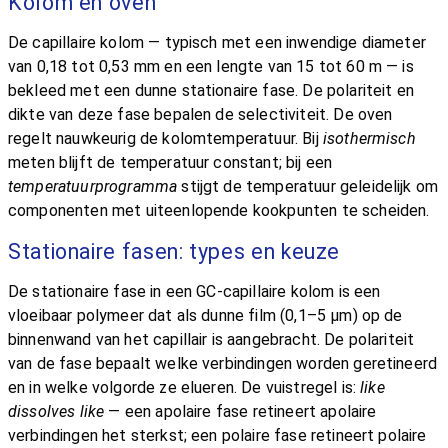
Kolom en oven
De capillaire kolom — typisch met een inwendige diameter
van 0,18 tot 0,53 mm en een lengte van 15 tot 60 m — is
bekleed met een dunne stationaire fase. De polariteit en
dikte van deze fase bepalen de selectiviteit. De oven
regelt nauwkeurig de kolomtemperatuur. Bij
isothermisch
meten blijft de temperatuur constant; bij een
temperatuurprogramma
stijgt de temperatuur geleidelijk om
componenten met uiteenlopende kookpunten te scheiden.
Stationaire fasen: types en keuze
De stationaire fase in een GC-capillaire kolom is een
vloeibaar polymeer dat als dunne film (0,1–5 μm) op de
binnenwand van het capillair is aangebracht. De polariteit
van de fase bepaalt welke verbindingen worden geretineerd
en in welke volgorde ze elueren. De vuistregel is:
like
dissolves like
— een apolaire fase retineert apolaire
verbindingen het sterkst; een polaire fase retineert polaire