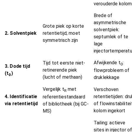
verouderde kolom
Brede of
asymmetrische
Grote piek op korte
solventpiek:
2. Solventpiek
retentietijd; moet
septumlek of te
symmetrisch zijn
lage
injectortemperatu
Afwijkende t
:
Tijd tot eerste niet-
0
3. Dode tijd
retinerende piek
flowprobleem of
(t
)
0
(lucht of methaan)
druklekkage
Vergelijk t
met
Verschoven
R
4. Identificatie
retentietijden: dru
referentiestandaard
via retentietijd
of flowinstabilitei
of bibliotheek (bij GC-
kolom ingekort
MS)
Tailing: actieve
sites in injector o