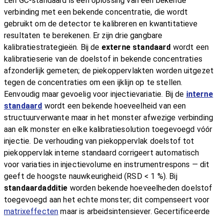
Een GC-standaard is een oplossing van een bekende
verbinding met een bekende concentratie, die wordt
gebruikt om de detector te kalibreren en kwantitatieve
resultaten te berekenen. Er zijn drie gangbare
kalibratiestrategieën. Bij de
externe standaard
wordt een
kalibratieserie van de doelstof in bekende concentraties
afzonderlijk gemeten; de piekoppervlakten worden uitgezet
tegen de concentraties om een ijklijn op te stellen.
Eenvoudig maar gevoelig voor injectievariatie. Bij de
interne
standaard
wordt een bekende hoeveelheid van een
structuurverwante maar in het monster afwezige verbinding
aan elk monster en elke kalibratiesolution toegevoegd vóór
injectie. De verhouding van piekoppervlak doelstof tot
piekoppervlak interne standaard corrigeert automatisch
voor variaties in injectievolume en instrumentrespons — dit
geeft de hoogste nauwkeurigheid (RSD < 1 %). Bij
standaardadditie
worden bekende hoeveelheden doelstof
toegevoegd aan het echte monster; dit compenseert voor
matrixeffecten
maar is arbeidsintensiever. Gecertificeerde