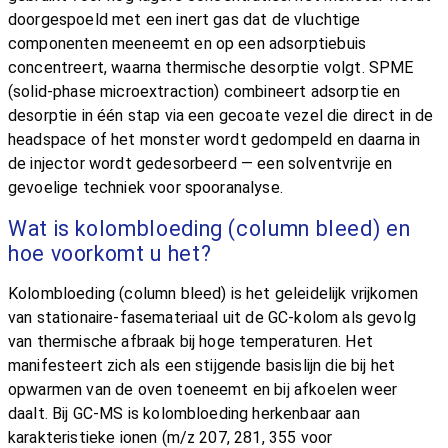
doorgespoeld met een inert gas dat de vluchtige
componenten meeneemt en op een adsorptiebuis
concentreert, waarna thermische desorptie volgt. SPME
(solid-phase microextraction) combineert adsorptie en
desorptie in één stap via een gecoate vezel die direct in de
headspace of het monster wordt gedompeld en daarna in
de injector wordt gedesorbeerd — een solventvrije en
gevoelige techniek voor spooranalyse.
Wat is kolombloeding (column bleed) en
hoe voorkomt u het?
Kolombloeding (column bleed) is het geleidelijk vrijkomen
van stationaire-fasemateriaal uit de GC-kolom als gevolg
van thermische afbraak bij hoge temperaturen. Het
manifesteert zich als een stijgende basislijn die bij het
opwarmen van de oven toeneemt en bij afkoelen weer
daalt. Bij GC-MS is kolombloeding herkenbaar aan
karakteristieke ionen (m/z 207, 281, 355 voor