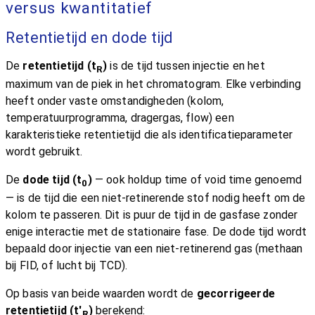
versus kwantitatief
Retentietijd en dode tijd
De
retentietijd (t
)
is de tijd tussen injectie en het
R
maximum van de piek in het chromatogram. Elke verbinding
heeft onder vaste omstandigheden (kolom,
temperatuurprogramma, dragergas, flow) een
karakteristieke retentietijd die als identificatieparameter
wordt gebruikt.
De
dode tijd (t
)
— ook holdup time of void time genoemd
0
— is de tijd die een niet-retinerende stof nodig heeft om de
kolom te passeren. Dit is puur de tijd in de gasfase zonder
enige interactie met de stationaire fase. De dode tijd wordt
bepaald door injectie van een niet-retinerend gas (methaan
bij FID, of lucht bij TCD).
Op basis van beide waarden wordt de
gecorrigeerde
retentietijd (t'
)
berekend:
R