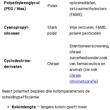
Polyethyleenglycol
oplosmiddelen,
Polair
(PEG / Wax)
vetzuurmethylesters
(FAME)
Cyanopropyl-
Sterk
Vrije vetzuren, FAME,
siloxaan
polair
polaire pesticiden
Enantiomeerscreening,
chiraal
zuiverheidsonderzoek
Cyclodextrine-
Chiraal
van farmaceutica en
derivaten
aroma's (zie ook
chirale
chromatografie
)
Naast polariteit bepalen drie kolomparameters de
scheidingsefficiëntie:
Kolomlengte
— langere kolom geeft meer