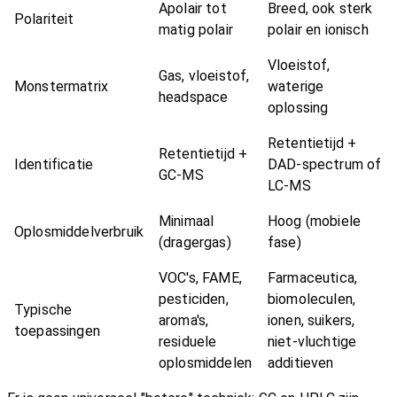
Apolair tot
Breed, ook sterk
Polariteit
matig polair
polair en ionisch
Vloeistof,
Gas, vloeistof,
Monstermatrix
waterige
headspace
oplossing
Retentietijd +
Retentietijd +
Identificatie
DAD-spectrum of
GC-MS
LC-MS
Minimaal
Hoog (mobiele
Oplosmiddelverbruik
(dragergas)
fase)
VOC's, FAME,
Farmaceutica,
pesticiden,
biomoleculen,
Typische
aroma's,
ionen, suikers,
toepassingen
residuele
niet-vluchtige
oplosmiddelen
additieven