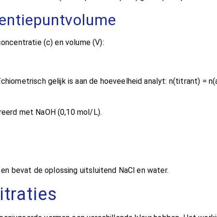
lentiepuntvolume
concentratie (c) en volume (V):
iometrisch gelijk is aan de hoeveelheid analyt: n(titrant) = n(a
treerd met NaOH (0,10 mol/L).
, en bevat de oplossing uitsluitend NaCl en water.
itraties