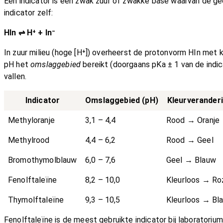
Een indicator is een zwak zuur of zwakke base waarvan de g
indicator zelf:
HIn ⇌ H⁺ + In⁻
In zuur milieu (hoge [H⁺]) overheerst de protonvorm HIn met 
pH het
omslaggebied
bereikt (doorgaans pKa ± 1 van de indic
vallen.
Indicator
Omslaggebied (pH)
Kleurverander
Methyloranje
3,1 – 4,4
Rood → Oranje
Methylrood
4,4 – 6,2
Rood → Geel
Bromothymolblauw
6,0 – 7,6
Geel → Blauw
Fenolftaleïne
8,2 – 10,0
Kleurloos → Ro
Thymolftaleïne
9,3 – 10,5
Kleurloos → Bl
Fenolftaleïne is de meest gebruikte indicator bij laboratoriu