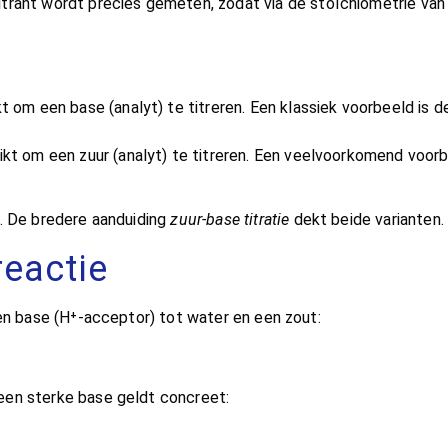
trant wordt precies gemeten, zodat via de stoïchiometrie van 
t om een base (analyt) te titreren. Een klassiek voorbeeld is 
kt om een zuur (analyt) te titreren. Een veelvoorkomend voorbee
t. De bredere aanduiding
zuur-base titratie
dekt beide varianten.
reactie
een base (H⁺-acceptor) tot water en een zout:
een sterke base geldt concreet: