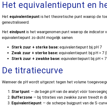
Het equivalentiepunt en h
Het
equivalentiepunt
is het theoretische punt waarop de toeg
geneutraliseerd.
Het
eindpunt
is het waargenomen punt waarop de indicator va
equivalentiepunt zo dicht mogelijk samen.
Sterk zuur + sterke base:
equivalentiepunt bij pH 7
Zwak zuur + sterke base:
equivalentiepunt bij pH > 7 
Sterk zuur + zwakke base:
equivalentiepunt bij pH < 7
De titratiecurve
Wanneer de pH wordt uitgezet tegen het volume toegevoegd
Startpunt
— de begin pH van de analyt vóór toevoeging 
Bufferzone
— bij titraties van zwakke zuren treedt in d
Equivalentiepunt
— de scherpe buigpunt van de S-curve,