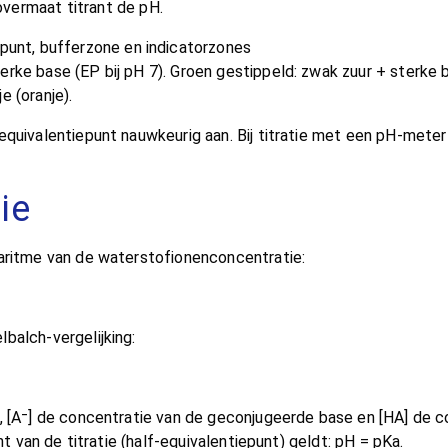
overmaat titrant de pH.
 sterke base (EP bij pH 7). Groen gestippeld: zwak zuur + sterke
 (oranje).
equivalentiepunt nauwkeurig aan. Bij titratie met een pH-mete
ie
garitme van de waterstofionenconcentratie:
balch-vergelijking:
, [A⁻] de concentratie van de geconjugeerde base en [HA] de c
nt van de titratie (half-equivalentiepunt) geldt: pH = pKa.