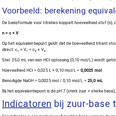
Voorbeeld: berekening equiva
De basisformule voor titraties koppelt hoeveelheid stof (n), 
n = c × V
Op het equivalentiepunt geldt dat de hoeveelheid titrant stoïch
direct: c₁ × V₁ = c₂ × V₂.
Stel: 25,0 mL van een HCl-oplossing (0,10 mol/L) wordt geti
Hoeveelheid HCl = 0,025 L × 0,10 mol/L =
0,0025 mol
Benodigde NaOH = 0,0025 mol / 0,10 mol/L =
25,0 mL
Bij het equivalentiepunt is de pH 7 (sterk zuur + sterke base)
Indicatoren
bij zuur-base t