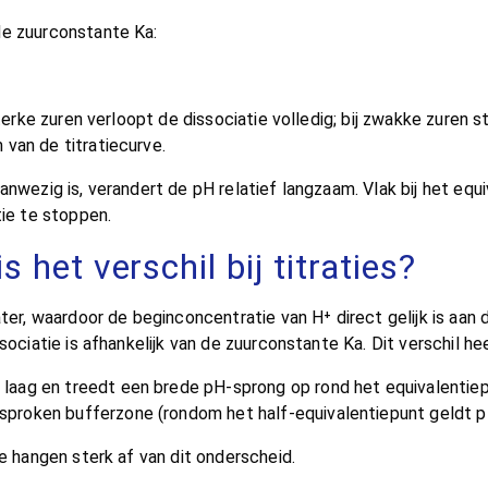
de zuurconstante Ka:
sterke zuren verloopt de dissociatie volledig; bij zwakke zuren
van de titratiecurve.
anwezig is, verandert de pH relatief langzaam. Vlak bij het eq
tie te stoppen.
 het verschil bij titraties?
ter, waardoor de beginconcentratie van H⁺ direct gelijk is aan 
sociatie is afhankelijk van de zuurconstante Ka. Dit verschil he
H laag en treedt een brede pH-sprong op rond het equivalentiep
esproken bufferzone (rondom het half-equivalentiepunt geldt pH
ve hangen sterk af van dit onderscheid.