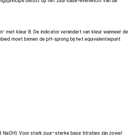
ingsprincipe berust op het zuur-base-evenwicht van de
n⁻ met kleur B. De indicator verandert van kleur wanneer de
gebied moet binnen de pH-sprong bij het equivalentiepunt
et NaOH). Voor sterk zuur–sterke base titraties zijn zowel