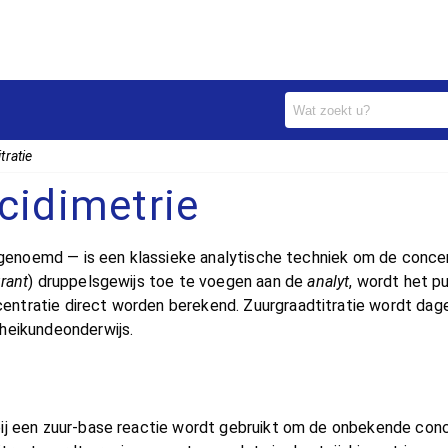
tratie
cidimetrie
e genoemd — is een klassieke analytische techniek om de concen
trant
) druppelsgewijs toe te voegen aan de
analyt
, wordt het p
ntratie direct worden berekend. Zuurgraadtitratie wordt dage
heikundeonderwijs.
ij een zuur-base reactie wordt gebruikt om de onbekende conc