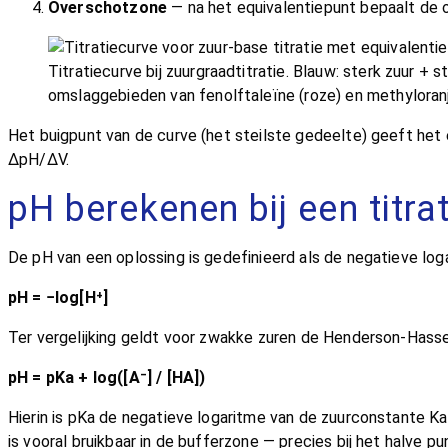
Overschotzone
— na het equivalentiepunt bepaalt de 
Titratiecurve bij zuurgraadtitratie. Blauw: sterk zuur +
omslaggebieden van fenolftaleïne (roze) en methyloranje
Het buigpunt van de curve (het steilste gedeelte) geeft het 
ΔpH/ΔV.
pH berekenen bij een titrat
De pH van een oplossing is gedefinieerd als de negatieve lo
pH = −log[H⁺]
Ter vergelijking geldt voor zwakke zuren de Henderson-Hassel
pH = pKa + log([A⁻] / [HA])
Hierin is pKa de negatieve logaritme van de zuurconstante Ka
is vooral bruikbaar in de bufferzone — precies bij het halve pu