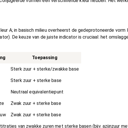
econjugeerde vormen een verschillende kleur hebben. Het werk
kleur A; in basisch milieu overheerst de gedeprotoneerde vorm I
ator). De keuze van de juiste indicator is cruciaal: het omslag
ing
Toepassing
Sterk zuur + sterke/zwakke base
Sterk zuur + sterke base
Neutraal equivalentiepunt
ze
Zwak zuur + sterke base
auw
Zwak zuur + sterke base
mtitraties van zwakke zuren met sterke basen (bijv. azijnzuur m