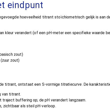
et eindpunt
evoegde hoeveelheid titrant stoïchiometrisch gelijk is aan de 
n kleur verandert (of een pH-meter een specifieke waarde bere
(basisch zout)
 (zuur zout)
e titrant, ontstaat een S-vormige
titratiecurve
. De karakterist
van titrant.
it traject buffering op; de pH verandert langzaam.
 zichtbaar als steil pH-verloop.