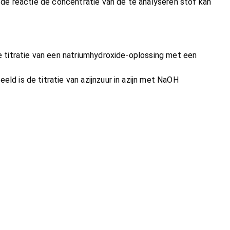
de reactie de concentratie van de te analyseren stof kan
de titratie van een natriumhydroxide-oplossing met een
ld is de titratie van azijnzuur in azijn met NaOH