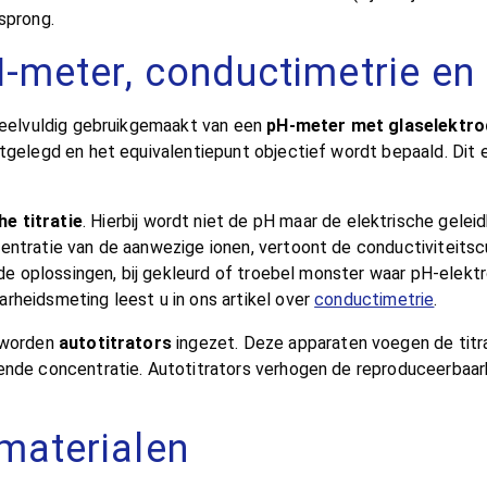
sprong.
-meter, conductimetrie en 
 veelvuldig gebruikgemaakt van een
pH-meter met glaselektro
tgelegd en het equivalentiepunt objectief wordt bepaald. Dit e
e titratie
. Hierbij wordt niet de pH maar de elektrische gele
ntratie van de aanwezige ionen, vertoont de conductiviteitscur
nde oplossingen, bij gekleurd of troebel monster waar pH-elektr
rheidsmeting leest u in ons artikel over
conductimetrie
.
a worden
autotitrators
ingezet. Deze apparaten voegen de tit
erende concentratie. Autotitrators verhogen de reproduceerbaa
materialen