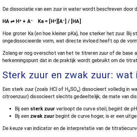
De dissociatie van een zuur in water wordt beschreven door 
HA ⇌ H⁺ + A⁻ Ka = [H⁺][A⁻] / [HA]
Hoe groter Ka (en hoe kleiner pKa), hoe sterker het zuur. Bij 
ongedissocieerde vorm, wat directe invloed heeft op de vorm 
Zolang er nog overschot van het te titreren zuur of de base a
herkenningspunt dat in de praktijk wordt gebruikt om de titra
Sterk zuur en zwak zuur: wat is
Een sterk zuur (zoals HCl of H₂SO₄) dissocieert volledig in wa
citroenzuur) dissocieert slechts gedeeltelijk; de mate van dis
Bij een
sterk zuur
verloopt de curve steil, begint de p
Bij een
zwak zuur
begint de curve hoger, is er een uitg
De keuze van indicator en de interpretatie van de titratiecur