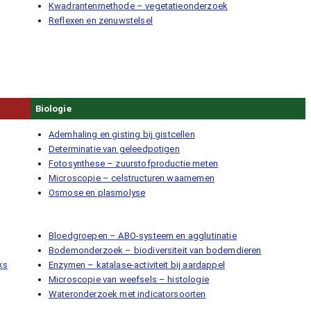
Kwadrantenmethode – vegetatieonderzoek
Reflexen en zenuwstelsel
Biologie
Ademhaling en gisting bij gistcellen
Determinatie van geleedpotigen
Fotosynthese – zuurstofproductie meten
Microscopie – celstructuren waarnemen
Osmose en plasmolyse
Bloedgroepen – ABO-systeem en agglutinatie
Bodemonderzoek – biodiversiteit van bodemdieren
ks
Enzymen – katalase-activiteit bij aardappel
Microscopie van weefsels – histologie
Wateronderzoek met indicatorsoorten