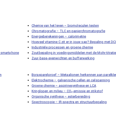
Chemie van het leven – biomoleculen testen
Chromatografie – TLC en papierchromatografie
Energieberekeningen – calorimetrie
Hoeveel vitamine C zit er in jouw sap? Bepaling met DC
Industriële processen en groene chemie
 smartphone
Zoutbepaling in voedingsmiddelen met de Mohr-titrati
Zuur-base-evenwichten en bufferwerking
en
Boraxparelproef – Metaalionen herkennen aan parelkle
Elektrochemie – galvanische cellen en celspanning
Groene chemie – aspirinesynthese en LCA
Kringlopen en milieu – CO₂-emissie en stikstof
Organische synthese – esterbereiding
Spectroscopie – IR-spectra en structuurbepaling