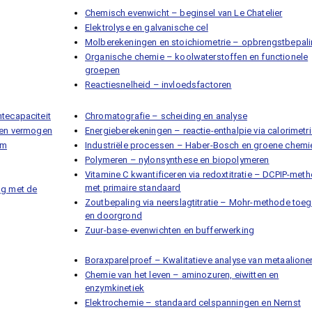
Chemisch evenwicht – beginsel van Le Chatelier
Elektrolyse en galvanische cel
Molberekeningen en stoichiometrie – opbrengstbepal
Organische chemie – koolwaterstoffen en functionele
groepen
Reactiesnelheid – invloedsfactoren
tecapaciteit
Chromatografie – scheiding en analyse
d en vermogen
Energieberekeningen – reactie-enthalpie via calorimetr
em
Industriële processen – Haber-Bosch en groene chemi
Polymeren – nylonsynthese en biopolymeren
Vitamine C kwantificeren via redoxtitratie – DCPIP-met
met primaire standaard
ng met de
Zoutbepaling via neerslagtitratie – Mohr-methode toe
en doorgrond
Zuur-base-evenwichten en bufferwerking
Boraxparelproef – Kwalitatieve analyse van metaalione
Chemie van het leven – aminozuren, eiwitten en
enzymkinetiek
Elektrochemie – standaard celspanningen en Nernst