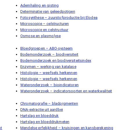
Ademhaling en gisting
Determinatie van geleedpotigen
Fotosynthese – zuurstofproductie bij Elodea
Microscopie – celstructuren
Microscopie en celstructuur
Osmose en plasmolyse
Bloedgroepen – ABO-systeem
Bodemonderzoek – biodiversiteit
Bodemonderzoek en biodiversiteitsindex
Enzymen – werking van katalase
Histologie – weefsels herkennen
Histologie – weefsels herkennen
Wateronderzoek – bioindicatoren
Wateronderzoek – indicatorsoorten en waterkwaliteit
Chromatografie – bladpigmenten
DNA-extractie uit aardbei
Hartslag en bloeddruk
Hartslag en bloeddrukmeten
st
Mendelse erfelijkheid – kruisingen en kansberekening