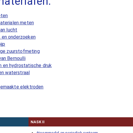
aterialen:
eten
materialen meten
van lucht
n en onderzoeken
ijp
rige zuurstofmeting
an Bernoulli
n en hydrostatische druk
een waterstraal
fgemaakte elektroden
NASK II
Atoommodel en periodiek systeem