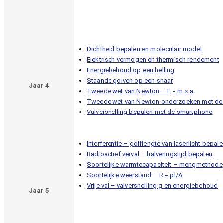
Dichtheid bepalen en moleculair model
Elektrisch vermogen en thermisch rendement
Energiebehoud op een helling
Staande golven op een snaar
Jaar 4
Tweede wet van Newton – F = m × a
Tweede wet van Newton onderzoeken met de
Valversnelling bepalen met de smartphone
Interferentie – golflengte van laserlicht bepal
Radioactief verval – halveringstijd bepalen
Soortelijke warmtecapaciteit – mengmethode
Soortelijke weerstand – R = ρl/A
Vrije val – valversnelling g en energiebehoud
Jaar 5