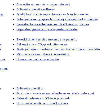
Dissectie van een vis – orgaanstelsels
DNA-extractie uit aardbeien
ing
Erfelijkheid – kruisingsschema’s en Mendels wetten
Fotosynthese – papierchromatografie van bladpigmenten
Osmotische waarde bepalen – NaCl versus glucose
Populatiedynamica – prooi-predator-model
Bloeddruk en hartslag meten bij inspanning
ie
Celrespiratie – CO₂-productie meten
e
Eiwitsynthese – modelvorming van transcriptie en translatie
Microscopie van mitose in uiworteltop
hode
Urineonderzoek en nierfunctie
gepast
n
DNA-extractie uit ui
Ecologie – kwadrantenmethode en vegetatieonderzoek
Gel-elektroforese – DNA-vingerafdruk
Hormonale regulatie – bloedglucose