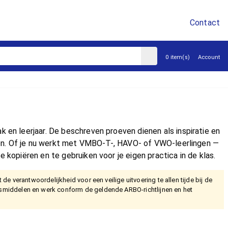
Contact
sluiten
0 item(s)
Account
 en leerjaar. De beschreven proeven dienen als inspiratie en
ialen. Of je nu werkt met VMBO-T-, HAVO- of VWO-leerlingen —
 kopiëren en te gebruiken voor je eigen practica in de klas.
e verantwoordelijkheid voor een veilige uitvoering te allen tijde bij de
smiddelen en werk conform de geldende ARBO-richtlijnen en het