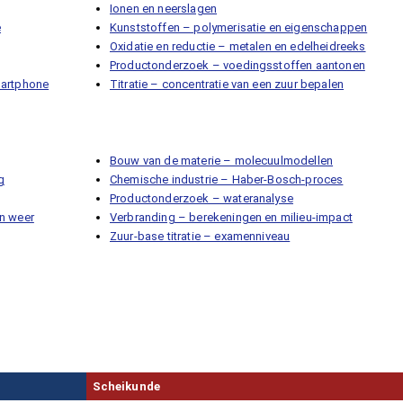
Ionen en neerslagen
e
Kunststoffen – polymerisatie en eigenschappen
Oxidatie en reductie – metalen en edelheidreeks
Productonderzoek – voedingsstoffen aantonen
martphone
Titratie – concentratie van een zuur bepalen
Bouw van de materie – molecuulmodellen
g
Chemische industrie – Haber-Bosch-proces
Productonderzoek – wateranalyse
n weer
Verbranding – berekeningen en milieu-impact
Zuur-base titratie – examenniveau
Scheikunde