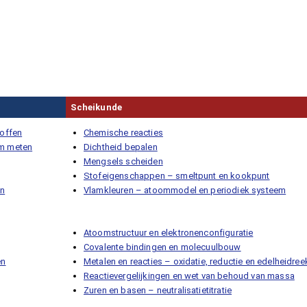
Scheikunde
toffen
Chemische reacties
om meten
Dichtheid bepalen
Mengsels scheiden
Stofeigenschappen – smeltpunt en kookpunt
en
Vlamkleuren – atoommodel en periodiek systeem
Atoomstructuur en elektronenconfiguratie
Covalente bindingen en molecuulbouw
en
Metalen en reacties – oxidatie, reductie en edelheidree
Reactievergelijkingen en wet van behoud van massa
Zuren en basen – neutralisatietitratie