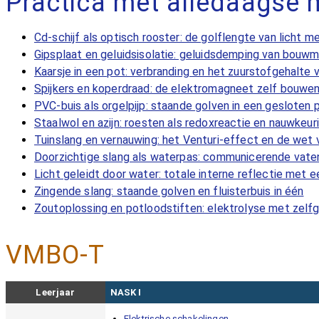
Practica met alledaagse m
Cd-schijf als optisch rooster: de golflengte van licht m
Gipsplaat en geluidsisolatie: geluidsdemping van bouw
Kaarsje in een pot: verbranding en het zuurstofgehalte 
Spijkers en koperdraad: de elektromagneet zelf bouwe
PVC-buis als orgelpijp: staande golven in een gesloten p
Staalwol en azijn: roesten als redoxreactie en nauwkeu
Tuinslang en vernauwing: het Venturi-effect en de wet v
Doorzichtige slang als waterpas: communicerende vate
Licht geleidt door water: totale interne reflectie met 
Zingende slang: staande golven en fluisterbuis in één
Zoutoplossing en potloodstiften: elektrolyse met zel
VMBO-T
Leerjaar
NASK I
Elektrische schakelingen