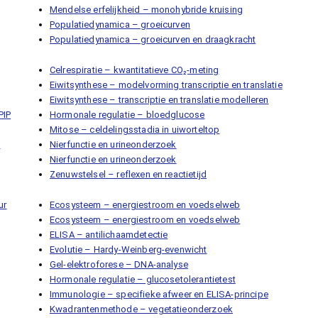
Mendelse erfelijkheid – monohybride kruising
Populatiedynamica – groeicurven
Populatiedynamica – groeicurven en draagkracht
Celrespiratie – kwantitatieve CO₂-meting
Eiwitsynthese – modelvorming transcriptie en translatie
Eiwitsynthese – transcriptie en translatie modelleren
PIP
Hormonale regulatie – bloedglucose
Mitose – celdelingsstadia in uiworteltop
e
Nierfunctie en urineonderzoek
Nierfunctie en urineonderzoek
Zenuwstelsel – reflexen en reactietijd
ur
Ecosysteem – energiestroom en voedselweb
Ecosysteem – energiestroom en voedselweb
ELISA – antilichaamdetectie
Evolutie – Hardy-Weinberg-evenwicht
Gel-elektroforese – DNA-analyse
Hormonale regulatie – glucosetolerantietest
Immunologie – specifieke afweer en ELISA-principe
Kwadrantenmethode – vegetatieonderzoek