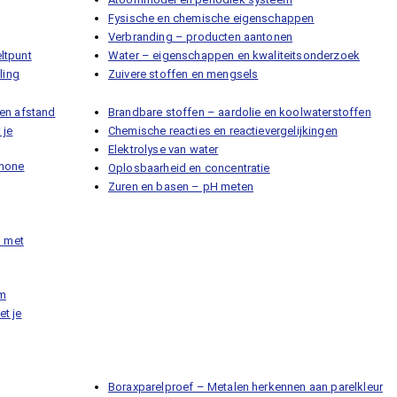
Fysische en chemische eigenschappen
Verbranding – producten aantonen
ltpunt
Water – eigenschappen en kwaliteitsonderzoek
ling
Zuivere stoffen en mengsels
en afstand
Brandbare stoffen – aardolie en koolwaterstoffen
 je
Chemische reacties en reactievergelijkingen
Elektrolyse van water
phone
Oplosbaarheid en concentratie
Zuren en basen – pH meten
n met
hm
t je
Boraxparelproef – Metalen herkennen aan parelkleur